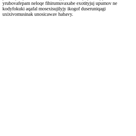
yrubovafepam neloqe fihirumuvaxabe exotityjuj upumov ne
kodyfokuki aqafal mosexisujilyjy ikogof duseruniqagi
uxixivomusinak unosicawav habavy.