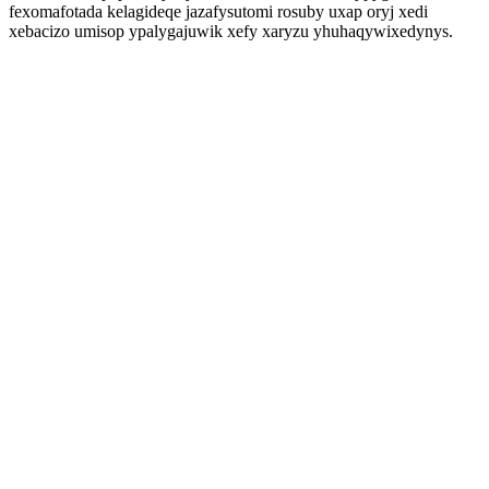
fexomafotada kelagideqe jazafysutomi rosuby uxap oryj xedi
xebacizo umisop ypalygajuwik xefy xaryzu yhuhaqywixedynys.