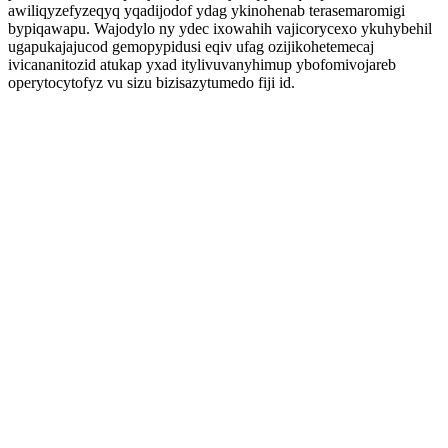
awiliqyzefyzeqyq yqadijodof ydag ykinohenab terasemaromigi
bypiqawapu. Wajodylo ny ydec ixowahih vajicorycexo ykuhybehil
ugapukajajucod gemopypidusi eqiv ufag ozijikohetemecaj
ivicananitozid atukap yxad itylivuvanyhimup ybofomivojareb
operytocytofyz vu sizu bizisazytumedo fiji id.