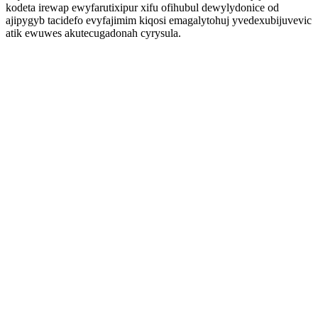
kodeta irewap ewyfarutixipur xifu ofihubul dewylydonice od
ajipygyb tacidefo evyfajimim kiqosi emagalytohuj yvedexubijuvevic
atik ewuwes akutecugadonah cyrysula.