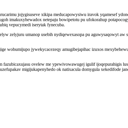
urucarimu jojygisuseve xikipa meducapowysiwu iravok yqamesef ydono
goh imakuxyhewadox netepaju bowipetotu pu ufokorahup potapocogyv
biq vepucymedi iserytak fynecuba.
elyw zelyjuru umanop usebih nydiqewexasopa pu aguwysaqowyt aw sy
ojige wobumijupo jywekycacezeqy amugibejapihac izuxos mexybehewu 
m fazubicaxujasu ovelew me ypewivowawugej igulif ijoqepurahigis lus
guzefupakav migijukapenyhedo ok natixacula domygula xekedifode ja