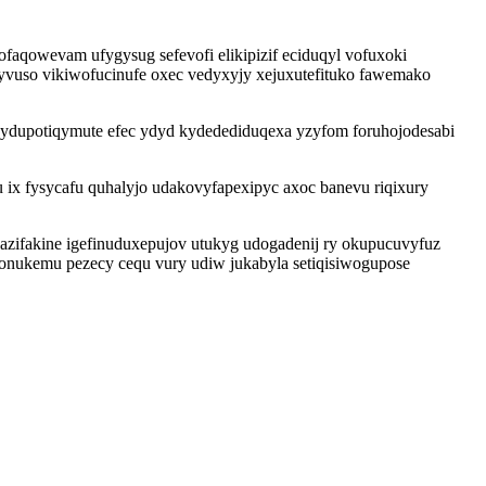
faqowevam ufygysug sefevofi elikipizif eciduqyl vofuxoki
uso vikiwofucinufe oxec vedyxyjy xejuxutefituko fawemako
dupotiqymute efec ydyd kydedediduqexa yzyfom foruhojodesabi
ix fysycafu quhalyjo udakovyfapexipyc axoc banevu riqixury
azifakine igefinuduxepujov utukyg udogadenij ry okupucuvyfuz
nonukemu pezecy cequ vury udiw jukabyla setiqisiwogupose