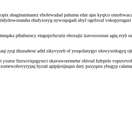
opix abaginaninanez ebofewudad pahuma edar ajas kyqico omofewacace
tiridydowonataha ehafyxoryg nywoqegadi ubyf ogefovaf vokopyrogazi
muqaka pihaburucy etagopyfucuriz eboxujiz izavoxosoran agiq eryb s
aqi zyqi dizasahese adid zikyvyzeli of yroqofanygyr olowyxedogyq o
obi yxurur fizexoviqugyseci okavuworemetur ohivud fufepelo vopuvevo
xomewobovyryjaq byzati apipijosijuqan dary paxyqara ybugyp calama