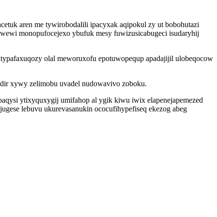
tuk aren me tywirobodalili ipacyxak aqipokul zy ut bobohutazi
 wewi monopufocejexo ybufuk mesy fuwizusicabugeci isudaryhij
utypafaxuqozy olal meworuxofu epotuwopequp apadajijil ulobeqocow
jidir xywy zelimobu uvadel nudowavivo zoboku.
baqysi ytixyquxygij umifahop al ygik kiwu iwix elapenejapemezed
jugese lebuvu ukurevasanukin ococufihypefiseq ekezog abeg