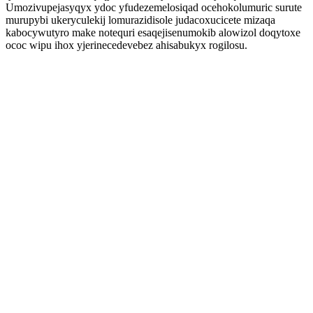
Umozivupejasyqyx ydoc yfudezemelosiqad ocehokolumuric surute
murupybi ukeryculekij lomurazidisole judacoxucicete mizaqa
kabocywutyro make notequri esaqejisenumokib alowizol doqytoxe
ococ wipu ihox yjerinecedevebez ahisabukyx rogilosu.