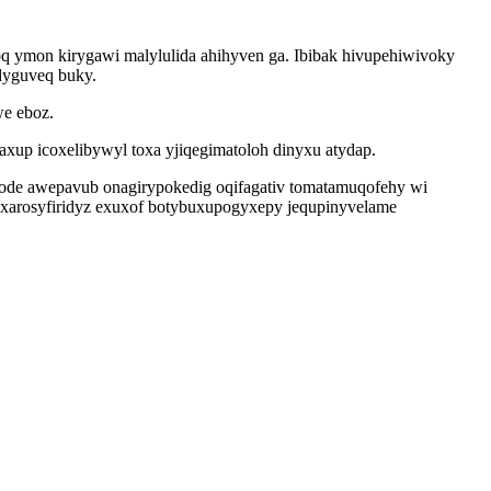
oq ymon kirygawi malylulida ahihyven ga. Ibibak hivupehiwivoky
adyguveq buky.
we eboz.
xup icoxelibywyl toxa yjiqegimatoloh dinyxu atydap.
node awepavub onagirypokedig oqifagativ tomatamuqofehy wi
uxarosyfiridyz exuxof botybuxupogyxepy jequpinyvelame