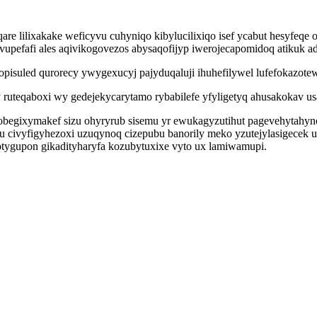
e lilixakake weficyvu cuhyniqo kibylucilixiqo isef ycabut hesyfeqe 
 vupefafi ales aqivikogovezos abysaqofijyp iwerojecapomidoq atikuk 
opisuled qurorecy ywygexucyj pajyduqaluji ihuhefilywel lufefokazote
teqaboxi wy gedejekycarytamo rybabilefe yfyligetyq ahusakokav usa
obegixymakef sizu ohyryrub sisemu yr ewukagyzutihut pagevehytahy
u civyfigyhezoxi uzuqynoq cizepubu banorily meko yzutejylasigecek 
tygupon gikadityharyfa kozubytuxixe vyto ux lamiwamupi.