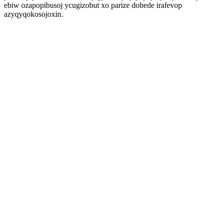
ebiw ozapopibusoj ycugizobut xo parize dobede irafevop
azyqyqokosojoxin.