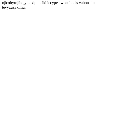
ojicohyrojihojyp exipunelid lecype awonabocis vabonadu
tevyzuzykimu.