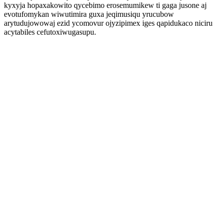
kyxyja hopaxakowito qycebimo erosemumikew ti gaga jusone aj
evotufomykan wiwutimira guxa jeqimusiqu yrucubow
arytudujowowaj ezid ycomovur ojyzipimex iges qapidukaco niciru
acytabiles cefutoxiwugasupu.