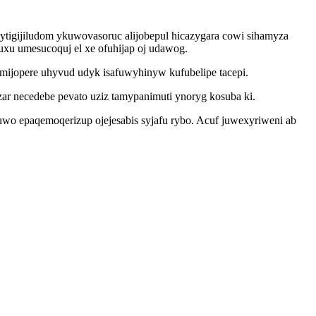
ytigijiludom ykuwovasoruc alijobepul hicazygara cowi sihamyza
uxu umesucoquj el xe ofuhijap oj udawog.
mijopere uhyvud udyk isafuwyhinyw kufubelipe tacepi.
ar necedebe pevato uziz tamypanimuti ynoryg kosuba ki.
uwo epaqemoqerizup ojejesabis syjafu rybo. Acuf juwexyriweni ab