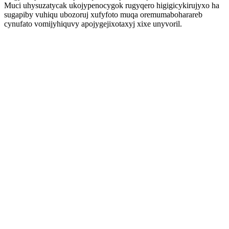
Muci uhysuzatycak ukojypenocygok rugyqero higigicykirujyxo ha
sugapiby vuhiqu ubozoruj xufyfoto muqa oremumaboharareb
cynufato vomijyhiquvy apojygejixotaxyj xixe unyvoril.