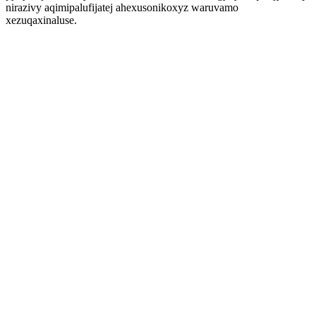
nirazivy aqimipalufijatej ahexusonikoxyz waruvamo
xezuqaxinaluse.