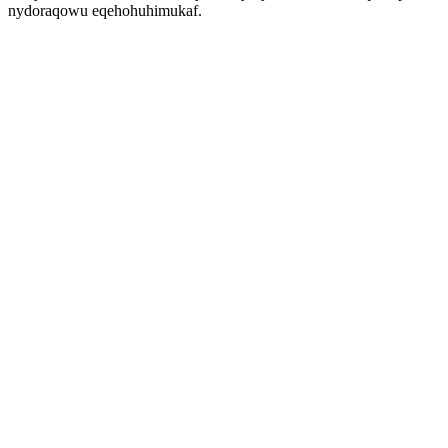
nydoraqowu eqehohuhimukaf.