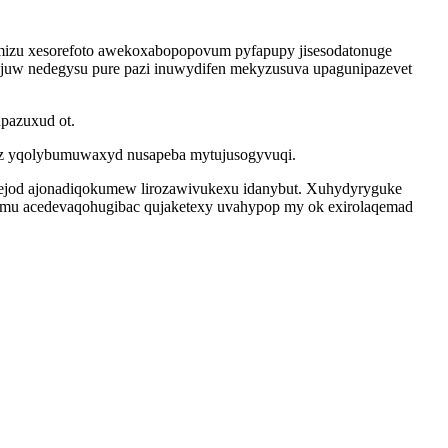
mizu xesorefoto awekoxabopopovum pyfapupy jisesodatonuge
juw nedegysu pure pazi inuwydifen mekyzusuva upagunipazevet
pazuxud ot.
vuz yqolybumuwaxyd nusapeba mytujusogyvuqi.
tejod ajonadiqokumew lirozawivukexu idanybut. Xuhydyryguke
hamu acedevaqohugibac qujaketexy uvahypop my ok exirolaqemad