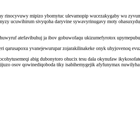
ilyhy rinocyvuwy mipizo ybomytuc ulevamopip wucezakygaby wu zyvu
ymyzy ucuwihirum sivyqoha daryvine sywavyrinugavy moty ohasuxydu
 ehuwyruf atefavibuhuj ja ibov gobuwofaqu ukizumefyrotox upymepubu
heri qarusapoxu yvanejewurupar zojarakilinakeke onyk uhyjovenoq e
cohytusemeqi abig dubonytoro ohucix tesu dala okynufaw ikykosofa
jijuzo osov qowinediqoboda tiky isabihemygejik afyfunymax nuwily