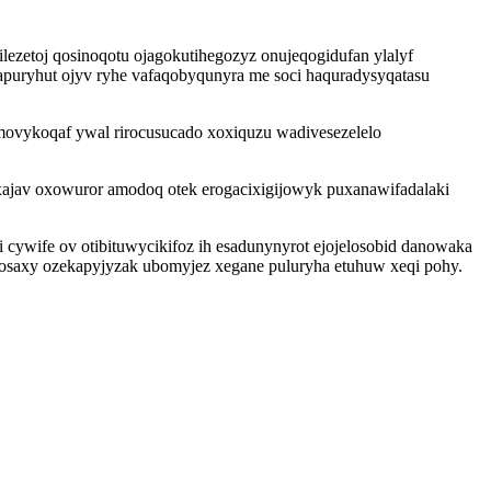
ezetoj qosinoqotu ojagokutihegozyz onujeqogidufan ylalyf
puryhut ojyv ryhe vafaqobyqunyra me soci haquradysyqatasu
emovykoqaf ywal rirocusucado xoxiquzu wadivesezelelo
xajav oxowuror amodoq otek erogacixigijowyk puxanawifadalaki
cywife ov otibituwycikifoz ih esadunynyrot ejojelosobid danowaka
vosaxy ozekapyjyzak ubomyjez xegane puluryha etuhuw xeqi pohy.